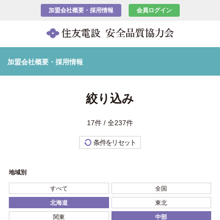
加盟会社概要・採用情報
会員ログイン
加盟会社概要・採用情報
絞り込み
17件 / 全237件
条件をリセット
地域別
すべて
全国
北海道
東北
関東
中部