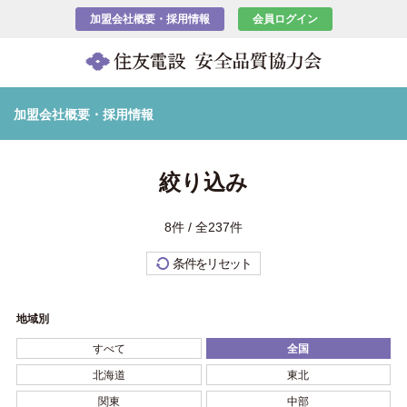
加盟会社概要・採用情報
会員ログイン
加盟会社概要・採用情報
絞り込み
8件 / 全237件
条件をリセット
地域別
すべて
全国
北海道
東北
関東
中部