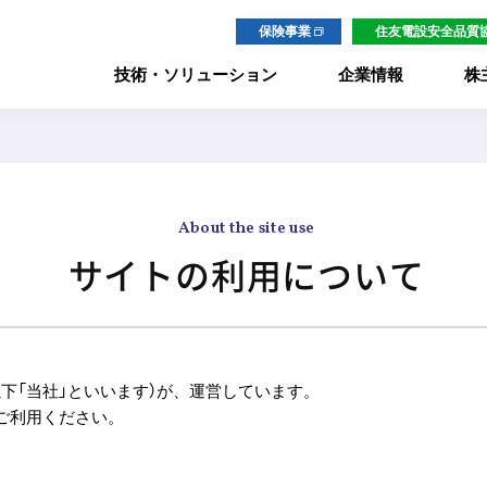
保険事業
住友電設安全品質
技術・ソリューション
企業情報
株
事業内容から探す
キーワードから探す
About the site use
エネルギー
カーボンニュートラル関連
サイトの利用について
電気
ICT・IoT
環境
セキュリティ
会社概要
経営理念
トップメッセージ
トップメッセージ
住友電設の
サステナビリティ
エンジニアリング
防災・減災
通信システム
ヘルスケア
下「当社」といいます）が、運営しています。
情報通信
公共インフラ
ご利用ください。
プラント・空調
構内インフラ
海外
環境保全