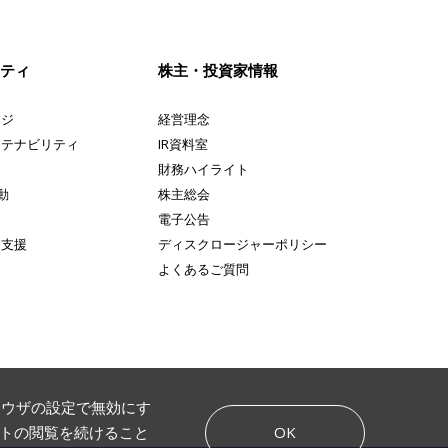
リティ
株主・投資家情報
ージ
経営理念
ステナビリティ
IR資料室
財務ハイライト
動
株主総会
み
電子公告
ト支援
ディスクロージャーポリシー
よくあるご質問
ブラウザの設定で無効にす
OK
イトの閲覧を続けること