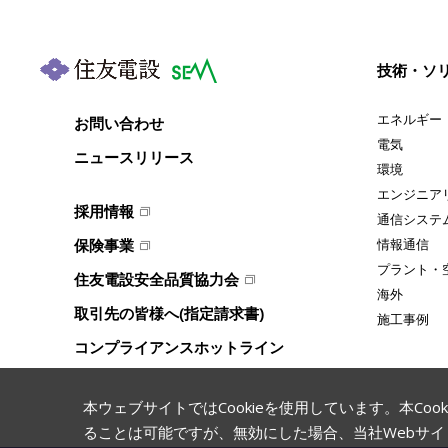
技術・ソ
エネルギー
お問い合わせ
電気
ニュースリリース
環境
エンジニア
採用情報
通信システ
保険事業
情報通信
プラント・
住友電設安全品質協力会
海外
取引先の皆様へ(指定請求書)
施工事例
コンプライアンスホットライン
本ウェブサイトではCookieを使用しています。本C
ることは可能ですが、無効にした場合、当社Webサ