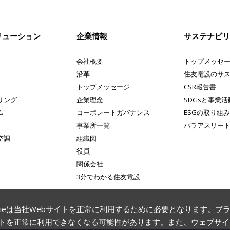
リューション
企業情報
サステナビ
会社概要
トップメッセ
沿革
住友電設のサ
トップメッセージ
CSR報告書
リング
企業理念
SDGsと事業活
ム
コーポレートガバナンス
ESGの取り組
事業所一覧
パラアスリー
空調
組織図
役員
関係会社
3分でわかる住友電設
ookieは当社Webサイトを正常に利用するために必要となります。
イトを正常に利用できなくなる可能性があります。また、ウェブサ