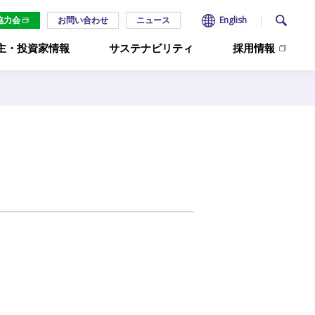
お問い合わせ
ニュース
English
協力会
主・投資家情報
サステナビリティ
採用情報
施設から探す
施工事例
沿革
IR資料室
CSR報告書
コーポレートガバナン
財務ハイライト
ESGの取り組み
オフィスビル
施工事例
ス
株主総会
パラアスリート支援
交通施設
事業所一覧
電子公告
プラント・工場
経営理念
SDGsと事業活動
組織図
新ソリューション
ディスクロージャーポ
倉庫・物流
役員
リシー
HACCP 管理システム（HACCP Statio
教育施設
関係会社
よくあるご質問
医療施設
3分でわかる住友電設
データセンター