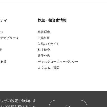
リティ
株主・投資家情報
ージ
経営理念
ステナビリティ
IR資料室
財務ハイライト
動
株主総会
み
電子公告
ト支援
ディスクロージャーポリシー
よくあるご質問
ブラウザの設定で無効にす
OK
イトの閲覧を続けること