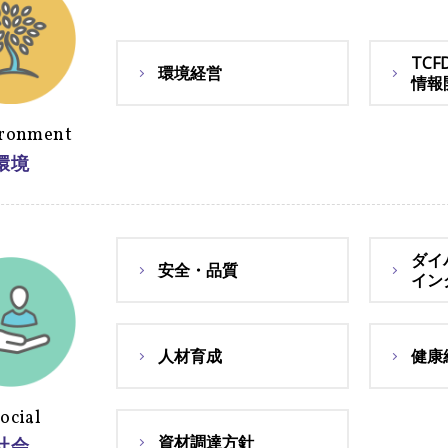
TC
環境経営
情報
ironment
環境
ダイ
安全・品質
イン
人材育成
健康
S
ocial
資材調達方針
社会