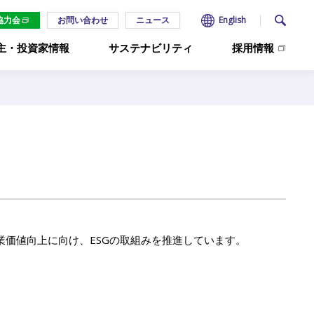
お問い合わせ
ニュース
English
協力会
主・投資家情報
サステナビリティ
採用情報
施設から探す
施工事例
沿革
IR資料室
CSR報告書
コーポレートガバナン
財務ハイライト
ESGの取り組み
オフィスビル
施工事例
ス
株主総会
パラアスリート支援
交通施設
事業所一覧
電子公告
プラント・工場
経営理念
SDGsと事業活動
組織図
新ソリューション
ディスクロージャーポ
倉庫・物流
役員
リシー
HACCP 管理システム（HACCP Statio
価値向上に向け、ESGの取組みを推進しています。
教育施設
関係会社
よくあるご質問
医療施設
3分でわかる住友電設
データセンター