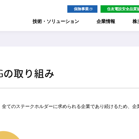
保険事業
住友電設安全品質
技術・ソリューション
企業情報
株
事業内容から探す
キーワードから探す
エネルギー
カーボンニュートラル関連
SGの取り組み
電気
ICT・IoT
環境
セキュリティ
会社概要
経営理念
トップメッセージ
トップメッセージ
住友電設の
サステナビリティ
エンジニアリング
防災・減災
、全てのステークホルダーに求められる企業であり続けるため、企業
通信システム
ヘルスケア
情報通信
公共インフラ
プラント・空調
構内インフラ
海外
環境保全