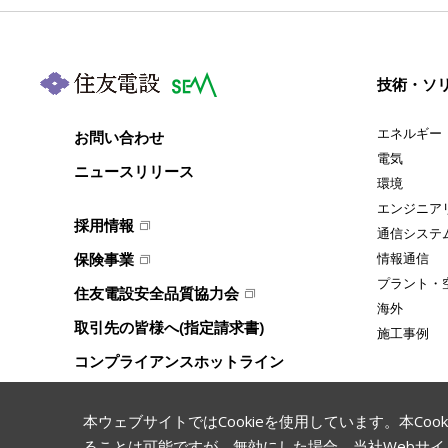
技術・ソ
エネルギー
お問い合わせ
電気
ニュースリリース
環境
エンジニア
採用情報
通信システ
保険事業
情報通信
プラント・
住友電設安全品質協力会
海外
取引先の皆様へ(指定請求書)
施工事例
コンプライアンスホットライン
本ウェブサイトではCookieを使用しています。本C
ることは可能ですが、無効にした場合、当社Webサ