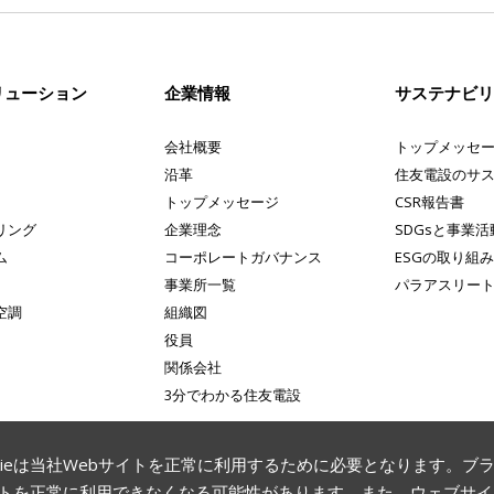
リューション
企業情報
サステナビ
会社概要
トップメッセ
沿革
住友電設のサ
トップメッセージ
CSR報告書
リング
企業理念
SDGsと事業活
ム
コーポレートガバナンス
ESGの取り組
事業所一覧
パラアスリー
空調
組織図
役員
関係会社
3分でわかる住友電設
ookieは当社Webサイトを正常に利用するために必要となります。
イトを正常に利用できなくなる可能性があります。また、ウェブサ