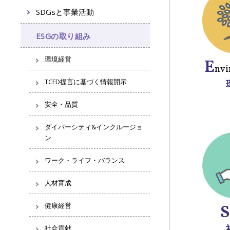
SDGsと事業活動
ESGの取り組み
環境経営
E
nv
TCFD提言に基づく情報開示
安全・品質
ダイバーシティ&インクルージョ
ン
ワーク・ライフ・バランス
人材育成
健康経営
社会貢献