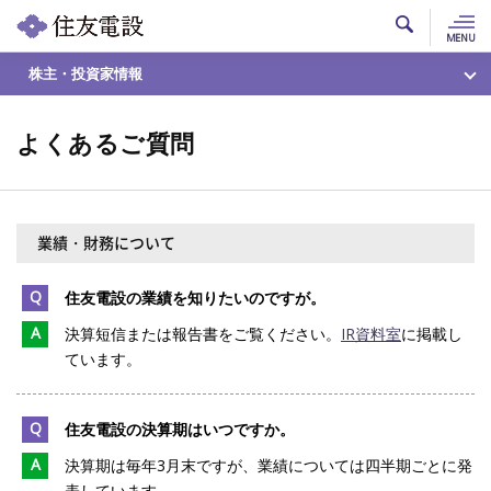
MENU
株主・投資家情報
よくあるご質問
業績・財務について
Q
住友電設の業績を知りたいのですが。
A
決算短信または報告書をご覧ください。
IR資料室
に掲載し
ています。
Q
住友電設の決算期はいつですか。
A
決算期は毎年3月末ですが、業績については四半期ごとに発
表しています。