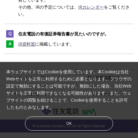
その他、IRの予定については、
IRカレンダー
をご覧くださ
い。
Q
住友電設の有価証券報告書が見たいのですが。
A
IR資料室
に掲載しています。
本ウェブサイトではCookieを使用しています。本Cookieは当社
ソーシャルメディアポリシー
個人情報保護方針
Webサイトを正常に利用するために必要となります。ブラウザの
設定で無効にすることは可能ですが、無効にした場合、当社Web
サイトを正常に利用できなくなる可能性があります。また、ウェ
サイトの利用について
サイトマップ
ブサイトの閲覧を続けることで、Cookieを使用することを許可
したものとみなします。
OK
© Sumitomo Densetsu Co.,Ltd All Rights Reserved.